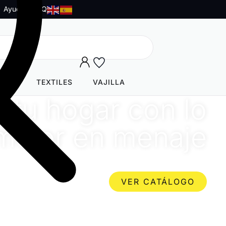
Ayuda y FAQ
AJE
TEXTILES
VAJILLA
 tu hogar con lo
mejor en menaje
d, diseño y funcionalidad en cada detalle
VER CATÁLOGO