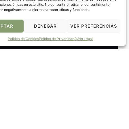
caciones únicas en este sitio. No consentir o retirar el consentimiento,
ar negativamente a ciertas características y funciones.
Devoluciones Fáciles
ruta de 60 días para realizar cambios o devoluciones.
EPTAR
DENEGAR
VER PREFERENCIAS
mpra con confianza y devuelve sin preocupaciones.
Política de Cookies
Política de Privacidad
Aviso Legal
 Blog
as creativas, consejos de personalización y las
encias en nuestro blog. ¡Inspírate y empieza a diseñar
s únicos hoy mismo!