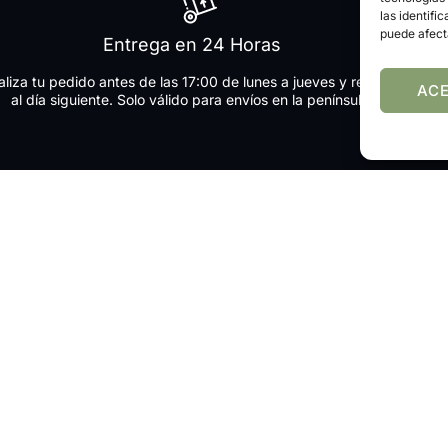
las identifi
puede afect
Entrega en 24 Horas
aliza tu pedido antes de las 17:00 de lunes a jueves y recíbelo
Disf
AC
al día siguiente. Solo válido para envíos en la península.
Co
Nuestro
Descubre ide
últimas tend
tus producto